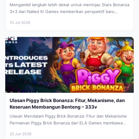
Mengambil langkah lebih dekat untuk meninjau Stars Bonanza
3×3 dari Nailed It! Games memberikan perspektif baru
tentang bagaimana mesin slot...
10 Jul 2026
Ulasan Piggy Brick Bonanza: Fitur, Mekanisme, dan
Keseruan Membangun Benteng – 333v
Ulasan Mendalam Piggy Brick Bonanza: Fitur dan Mekanisme
Permainan Piggy Brick Bonanza dari ELA Games membawa
pemain ke dalam petualangan...
22 Jun 2026