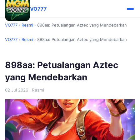
VO777
VO777
›
Resmi
›
898aa: Petualangan Aztec yang Mendebarkan
VO777
›
Resmi
›
898aa: Petualangan Aztec yang Mendebarkan
898aa: Petualangan Aztec
yang Mendebarkan
02 Jul 2026
· Resmi