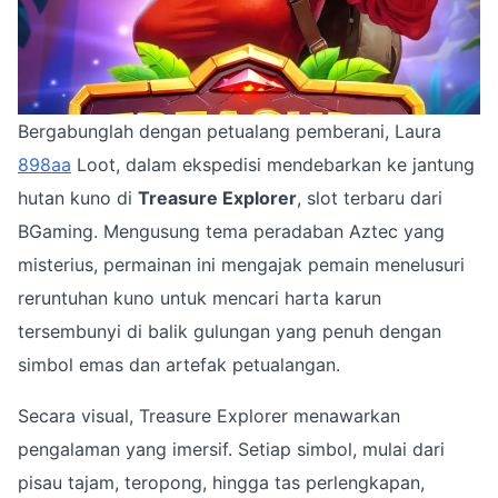
Bergabunglah dengan petualang pemberani, Laura
898aa
Loot, dalam ekspedisi mendebarkan ke jantung
hutan kuno di
Treasure Explorer
, slot terbaru dari
BGaming. Mengusung tema peradaban Aztec yang
misterius, permainan ini mengajak pemain menelusuri
reruntuhan kuno untuk mencari harta karun
tersembunyi di balik gulungan yang penuh dengan
simbol emas dan artefak petualangan.
Secara visual, Treasure Explorer menawarkan
pengalaman yang imersif. Setiap simbol, mulai dari
pisau tajam, teropong, hingga tas perlengkapan,