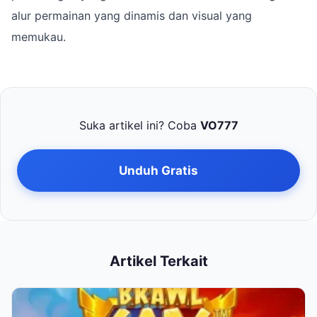
alur permainan yang dinamis dan visual yang
memukau.
Suka artikel ini? Coba
VO777
Unduh Gratis
Artikel Terkait