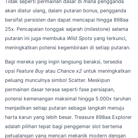
Tidak seperti permainan dasar di mana pengganda
akan diatur ulang, dalam putaran bonus, pengganda
bersifat persisten dan dapat mencapai hingga 898aa
25x. Pencapaian tonggak sejarah (milestone) selama
putaran ini juga membuka
Wild Spots
yang terkunci,
meningkatkan potensi kegembiraan di setiap putaran.
Bagi mereka yang ingin langsung beraksi, tersedia
opsi
Feature Buy
atau
Chance x2
untuk meningkatkan
peluang munculnya simbol Scatter. Meskipun
permainan dasar terasa seperti fase persiapan,
potensi kemenangan maksimal hingga 5.000x taruhan
menjadikan setiap putaran sebagai langkah menuju
harta karun yang lebih besar. Treasure 898aa Explorer
adalah pilihan tepat bagi penggemar slot bertema
petualangan yang mencari mekanik modern dengan