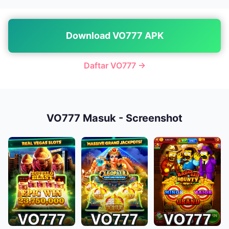
Download VO777 APK
Daftar VO777 →
VO777 Masuk - Screenshot