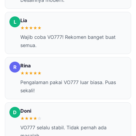
Desainnya modern.
Lia
L
★
★
★
★
★
Wajib coba VO777! Rekomen banget buat
semua.
Rina
R
★
★
★
★
★
Pengalaman pakai VO777 luar biasa. Puas
sekali!
Doni
D
★
★
★
★
☆
VO777 selalu stabil. Tidak pernah ada
masalah.