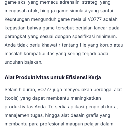
game aksi yang memacu adrenalin, strategi yang
mengasah otak, hingga game simulasi yang santai.
Keuntungan mengunduh game melalui VO777 adalah
kepastian bahwa game tersebut berjalan lancar pada
perangkat yang sesuai dengan spesifikasi minimum.
Anda tidak perlu khawatir tentang file yang korup atau
masalah kompatibilitas yang sering terjadi pada
unduhan bajakan.
Alat Produktivitas untuk Efisiensi Kerja
Selain hiburan, VO777 juga menyediakan berbagai alat
(tools) yang dapat membantu meningkatkan
produktivitas Anda. Tersedia aplikasi pengolah kata,
manajemen tugas, hingga alat desain grafis yang
membantu para profesional maupun pelajar dalam