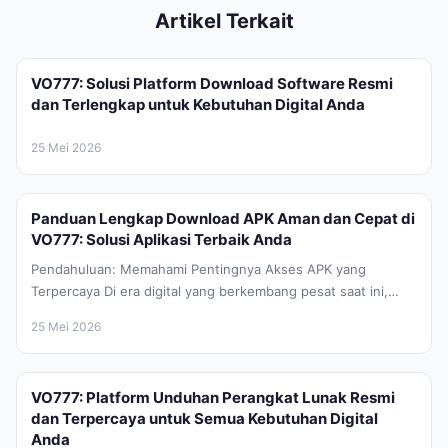
Artikel Terkait
VO777: Solusi Platform Download Software Resmi
dan Terlengkap untuk Kebutuhan Digital Anda
25 Mei 2026
Panduan Lengkap Download APK Aman dan Cepat di
VO777: Solusi Aplikasi Terbaik Anda
Pendahuluan: Memahami Pentingnya Akses APK yang
Terpercaya Di era digital yang berkembang pesat saat ini,
smartphone telah menjadi bagian tak...
25 Mei 2026
VO777: Platform Unduhan Perangkat Lunak Resmi
dan Terpercaya untuk Semua Kebutuhan Digital
Anda