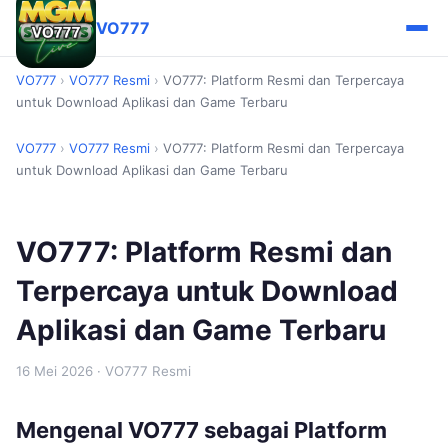
VO777
VO777
›
VO777 Resmi
›
VO777: Platform Resmi dan Terpercaya
untuk Download Aplikasi dan Game Terbaru
VO777
›
VO777 Resmi
›
VO777: Platform Resmi dan Terpercaya
untuk Download Aplikasi dan Game Terbaru
VO777: Platform Resmi dan
Terpercaya untuk Download
Aplikasi dan Game Terbaru
16 Mei 2026
· VO777 Resmi
Mengenal VO777 sebagai Platform