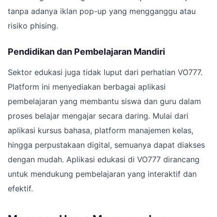
tanpa adanya iklan pop-up yang mengganggu atau
risiko phising.
Pendidikan dan Pembelajaran Mandiri
Sektor edukasi juga tidak luput dari perhatian VO777.
Platform ini menyediakan berbagai aplikasi
pembelajaran yang membantu siswa dan guru dalam
proses belajar mengajar secara daring. Mulai dari
aplikasi kursus bahasa, platform manajemen kelas,
hingga perpustakaan digital, semuanya dapat diakses
dengan mudah. Aplikasi edukasi di VO777 dirancang
untuk mendukung pembelajaran yang interaktif dan
efektif.