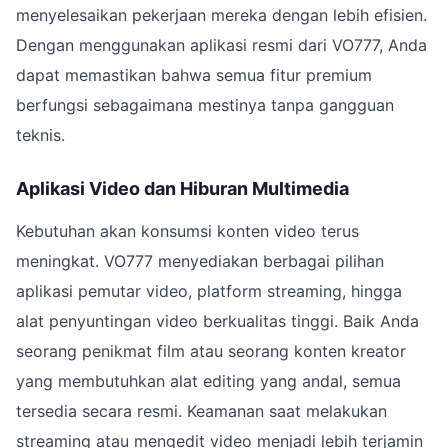
menyelesaikan pekerjaan mereka dengan lebih efisien.
Dengan menggunakan aplikasi resmi dari VO777, Anda
dapat memastikan bahwa semua fitur premium
berfungsi sebagaimana mestinya tanpa gangguan
teknis.
Aplikasi Video dan Hiburan Multimedia
Kebutuhan akan konsumsi konten video terus
meningkat. VO777 menyediakan berbagai pilihan
aplikasi pemutar video, platform streaming, hingga
alat penyuntingan video berkualitas tinggi. Baik Anda
seorang penikmat film atau seorang konten kreator
yang membutuhkan alat editing yang andal, semua
tersedia secara resmi. Keamanan saat melakukan
streaming atau mengedit video menjadi lebih terjamin