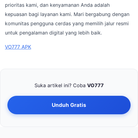
prioritas kami, dan kenyamanan Anda adalah
kepuasan bagi layanan kami. Mari bergabung dengan
komunitas pengguna cerdas yang memilih jalur resmi
untuk pengalaman digital yang lebih baik.
VO777 APK
Suka artikel ini? Coba
VO777
Unduh Gratis