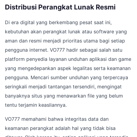
Distribusi Perangkat Lunak Resmi
Di era digital yang berkembang pesat saat ini,
kebutuhan akan perangkat lunak atau software yang
aman dan resmi menjadi prioritas utama bagi setiap
pengguna internet. VO777 hadir sebagai salah satu
platform penyedia layanan unduhan aplikasi dan game
yang mengedepankan aspek legalitas serta keamanan
pengguna. Mencari sumber unduhan yang terpercaya
seringkali menjadi tantangan tersendiri, mengingat
banyaknya situs yang menawarkan file yang belum
tentu terjamin keasliannya.
VO777 memahami bahwa integritas data dan
keamanan perangkat adalah hal yang tidak bisa