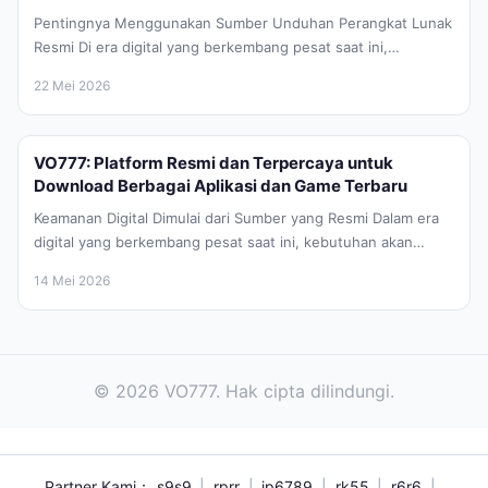
Pentingnya Menggunakan Sumber Unduhan Perangkat Lunak
Resmi Di era digital yang berkembang pesat saat ini,
keamanan data dan integritas perangkat...
22 Mei 2026
VO777: Platform Resmi dan Terpercaya untuk
Download Berbagai Aplikasi dan Game Terbaru
Keamanan Digital Dimulai dari Sumber yang Resmi Dalam era
digital yang berkembang pesat saat ini, kebutuhan akan
perangkat lunak atau...
14 Mei 2026
© 2026 VO777. Hak cipta dilindungi.
Partner Kami：
s9s9
|
rprr
|
jp6789
|
rk55
|
r6r6
|